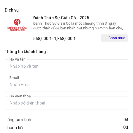
Dịch vụ
Đánh Thức Sự Giàu Có - 2025
Đánh Thức Sự Giàu Có là một chương trình 3 ngày
được thiết kế để bạn nhận biết những niềm tin hạn chế,
những nỗi sợ để ngay lập tức tiến đến điều mình muốn.
Chọn mua
568,000đ - 1,868,000đ
Dưới đây là một trong số những điều bạn sẽ khám phá
được trong chương trình:
Thông tin khách hàng
#1. Làm thế nào có được bản kế hoạch kinh doanh và
cuộc sống.
Họ và tên
#5. Bí quyết để có cuộc sống hôn nhân gia đình hạnh
phúc.
#8. 10 chiến lược tăng tốc phát triển doanh nghiệp.
#32. 5 bí quyết để gia tăng lợi nhuận thông qua chiến
Email
lược tăng cường khách hàng và cắt giảm chi phí.
#59. Bí quyết thoát khỏi tình trạng trì trệ, bế tắc và nâng
mức lợi nhuận và thành công lên một tầm cao mới.
#63. Bí quyết để tập trung vào những thứ có hiệu quả
Số điện thoại
và giải quyết vấn đề nhanh chóng.
#72. Giải phóng con người phi thường và những vấn đề
cụ thể mà mỗi doanh nhân đều đang đối mặt.
Và còn nhiều điều khác chờ bạn khám phá...
Tổng tạm tính
0đ
0đ
Thành tiền